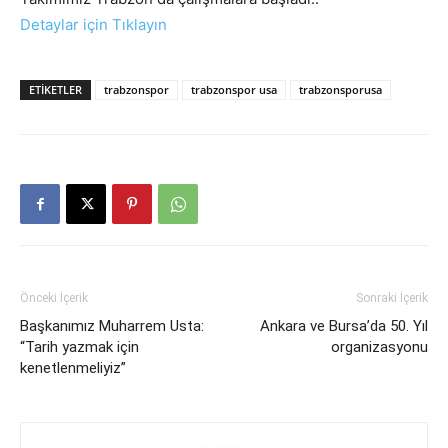
Detaylar için Tıklayın
ETIKETLER
trabzonspor
trabzonspor usa
trabzonsporusa
Önceki İçerik
Sonraki İçerik
Başkanımız Muharrem Usta:
Ankara ve Bursa’da 50. Yıl
“Tarih yazmak için
organizasyonu
kenetlenmeliyiz”