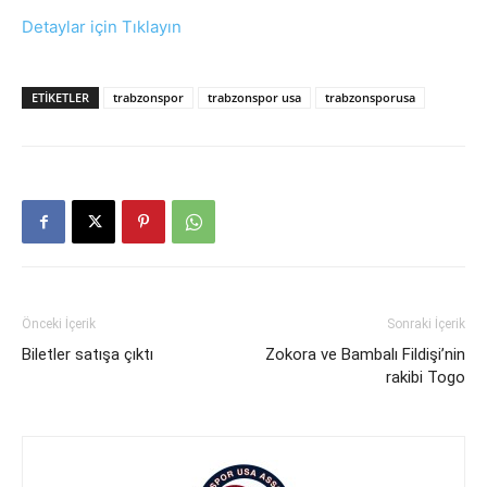
Detaylar için Tıklayın
ETIKETLER
trabzonspor
trabzonspor usa
trabzonsporusa
Önceki İçerik
Sonraki İçerik
Biletler satışa çıktı
Zokora ve Bambalı Fildişi’nin
rakibi Togo