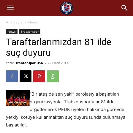
Ana Sayfa
News
News
Trabzonspor
Taraftarlarımızdan 81 ilde
suç duyuru
Yazar
Trabzonspor USA
-
22 Ocak 2013
“Bir ateş de sen yak!” parolasıyla başlatılan
organizasyonla, Trabzonsporlular 81 ilde
örgütlenerek PFDK üyeleri hakkında görevde
yetkiyi kötüye kullanmaktan suç duyurusunda bulunmaya
başladılar.