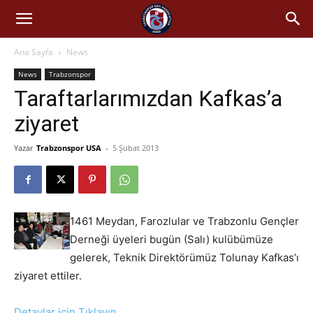
Ana Sayfa
News
News
Trabzonspor
Taraftarlarımızdan Kafkas’a
ziyaret
Yazar
Trabzonspor USA
-
5 Şubat 2013
1461 Meydan, Farozlular ve Trabzonlu Gençler
Derneği üyeleri bugün (Salı) kulübümüze
gelerek, Teknik Direktörümüz Tolunay Kafkas’ı
ziyaret ettiler.
Detaylar için Tıklayın