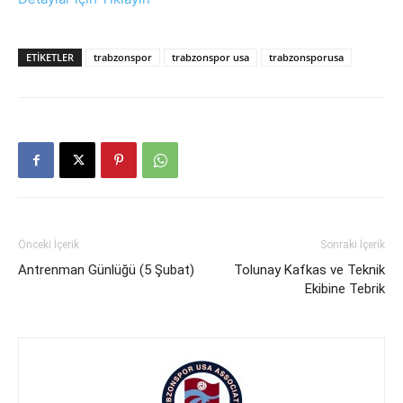
ETIKETLER
trabzonspor
trabzonspor usa
trabzonsporusa
Önceki İçerik
Sonraki İçerik
Antrenman Günlüğü (5 Şubat)
Tolunay Kafkas ve Teknik
Ekibine Tebrik