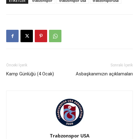
ETIKETLER
trabzonspor
trabzonspor usa
trabzonsporusa
Önceki İçerik
Sonraki İçerik
Kamp Günlüğü (4 Ocak)
Asbaşkanımızın açıklamaları
Trabzonspor USA