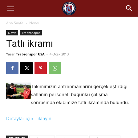
Ana Sayfa
News
News
Trabzonspor
Tatlı ikramı
Yazar
Trabzonspor USA
-
4 Ocak 2013
Takımımızın antrenmanlarını gerçekleştirdiği
sahanın personeli bugünkü çalışma
sonrasında ekibimize tatlı ikramında bulundu.
Detaylar için Tıklayın