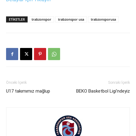
ETIKETLER
trabzonspor
trabzonspor usa
trabzonsporusa
Önceki İçerik
Sonraki İçerik
U17 takımımız mağlup
BEKO Basketbol Ligi’ndeyiz