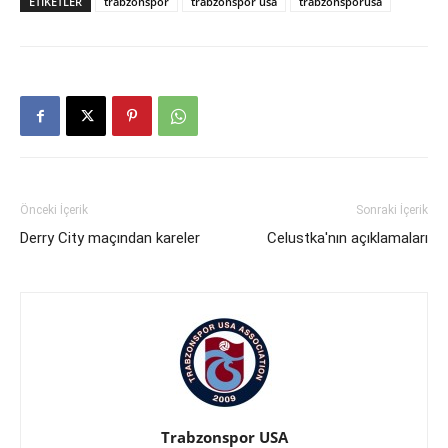
ETIKETLER
trabzonspor
trabzonspor usa
trabzonsporusa
Önceki İçerik
Sonraki İçerik
Derry City maçından kareler
Celustka'nın açıklamaları
Trabzonspor USA