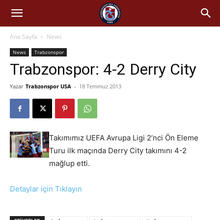
Ana Sayfa
News
News
Trabzonspor
Trabzonspor: 4-2 Derry City
Yazar
Trabzonspor USA
-
18 Temmuz 2013
Takımımız UEFA Avrupa Ligi 2’nci Ön Eleme
Turu ilk maçında Derry City takımını 4-2
mağlup etti.
Detaylar için Tıklayın