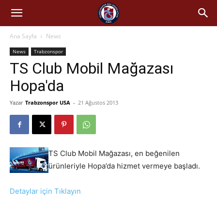
Ana Sayfa
News
News
Trabzonspor
TS Club Mobil Mağazası
Hopa'da
Yazar
Trabzonspor USA
-
21 Ağustos 2013
TS Club Mobil Mağazası, en beğenilen
ürünleriyle Hopa’da hizmet vermeye başladı.
Detaylar için Tıklayın