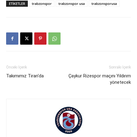
ETIKETLER
trabzonspor
trabzonspor usa
trabzonsporusa
Önceki İçerik
Sonraki İçerik
Takımımız Tiran'da
Çaykur Rizespor maçını Yıldırım
yönetecek