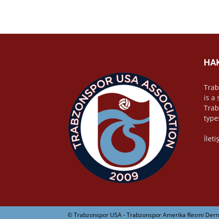
HA
Trab
is a
Trab
type
İlet
© Trabzonspor USA - Trabzonspor Amerika Resmi Derne