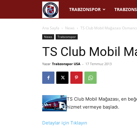
Trabzonspor
TRABZONSPOR
TRABZONS
USA
Ana Sayfa
News
TS Club Mobil Mağazası Osmancı
News
Trabzonspor
TS Club Mobil M
Yazar
Trabzonspor USA
-
17 Temmuz 2013
TS Club Mobil Mağazası, en beğe
hizmet vermeye başladı.
Detaylar için Tıklayın