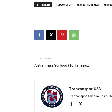
ETIKETLER
trabzonspor
trabzonspor usa
trabz
Önceki İçerik
Antrenman Günlüğü (16 Temmuz)
Trabzonspor USA
Trabzonspor Amerika Resmi D