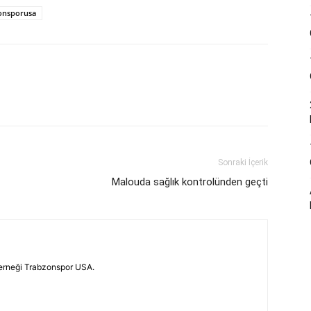
onsporusa
Sonraki İçerik
Malouda sağlık kontrolünden geçti
erneği Trabzonspor USA.