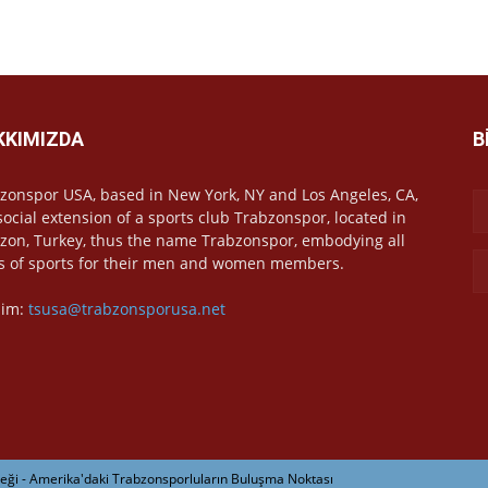
KKIMIZDA
B
zonspor USA, based in New York, NY and Los Angeles, CA,
 social extension of a sports club Trabzonspor, located in
zon, Turkey, thus the name Trabzonspor, embodying all
s of sports for their men and women members.
işim:
tsusa@trabzonsporusa.net
ği - Amerika'daki Trabzonsporluların Buluşma Noktası