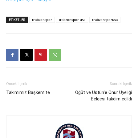
ETIKETLER
trabzonspor
trabzonspor usa
trabzonsporusa
Önceki İçerik
Sonraki İçerik
Takımımız Başkent'te
Öğüt ve Üstün'e Onur Üyeliği
Belgesi takdim edildi