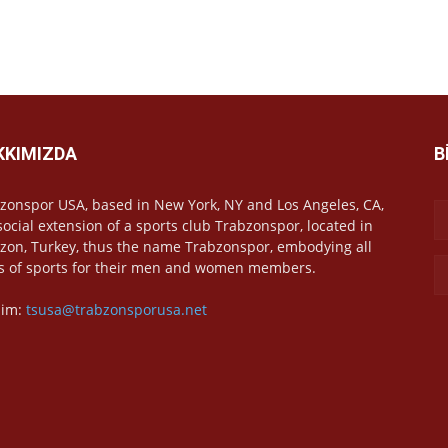
KKIMIZDA
B
zonspor USA, based in New York, NY and Los Angeles, CA,
 social extension of a sports club Trabzonspor, located in
zon, Turkey, thus the name Trabzonspor, embodying all
s of sports for their men and women members.
işim:
tsusa@trabzonsporusa.net