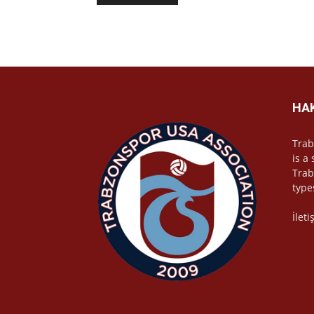
HA
Trab
is a
Trab
type
İlet