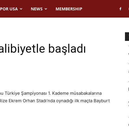
POR USA
NEWS
MEMBERSHIP
ı
libiyetle başladı
nu Türkiye Şampiyonası 1. Kademe müsabakalarına
z Rize Ekrem Orhan Stadı’nda oynadığı ilk maçta Bayburt