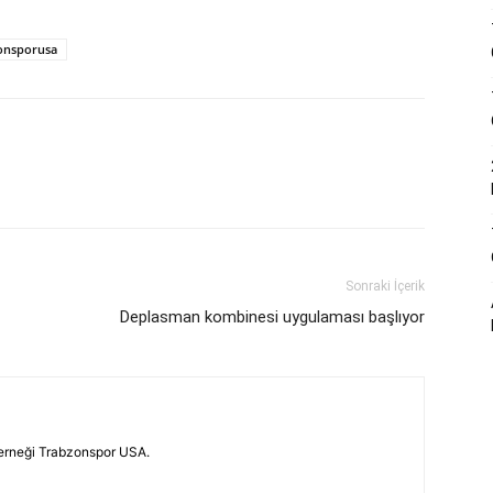
onsporusa
Sonraki İçerik
Deplasman kombinesi uygulaması başlıyor
erneği Trabzonspor USA.