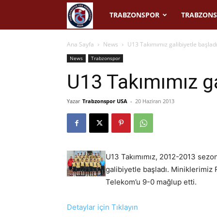
Trabzonspor
TRABZONSPOR
TRABZONS
USA
Ana Sayfa
News
U13 Takımımız galibiyetle başlad
News
Trabzonspor
U13 Takımımız ga
Yazar
Trabzonspor USA
-
20 Haziran 2013
U13 Takımımız, 2012-2013 sezo
galibiyetle başladı. Miniklerimi
Telekom’u 9-0 mağlup etti.
Detaylar için Tıklayın