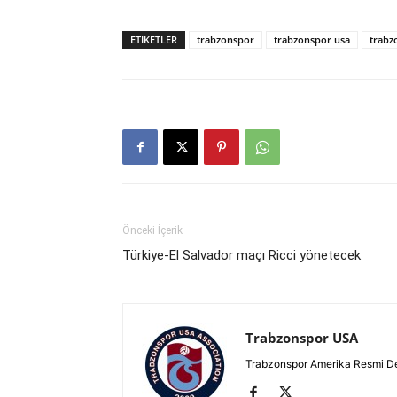
ETIKETLER
trabzonspor
trabzonspor usa
trabz
Önceki İçerik
Türkiye-El Salvador maçı Ricci yönetecek
Trabzonspor USA
Trabzonspor Amerika Resmi D