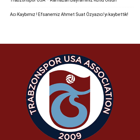
Trabzonspor USA – Ramazan Bayramınız Kutlu Olsun
Acı Kaybımız ! Efsanemiz Ahmet Suat Özyazıcı’yı kaybettik!