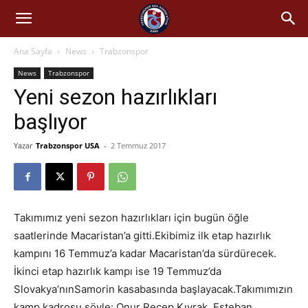
Ana Sayfa
News
Trabzonspor
News
Trabzonspor
Yeni sezon hazırlıkları
başlıyor
Yazar
Trabzonspor USA
-
2 Temmuz 2017
Takımımız yeni sezon hazırlıkları için bugün öğle
saatlerinde Macaristan’a gitti.Ekibimiz ilk etap hazırlık
kampını 16 Temmuz’a kadar Macaristan’da sürdürecek.
İkinci etap hazırlık kampı ise 19 Temmuz’da
Slovakya’nınSamorin kasabasında başlayacak.Takımımızın
kamp kadrosu şöyle: Onur Recep Kıvrak, Esteban