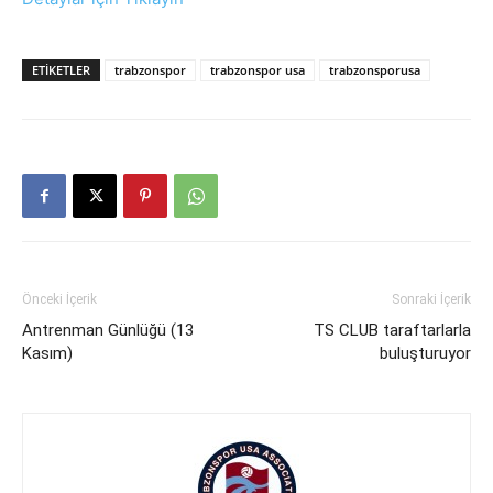
ETIKETLER
trabzonspor
trabzonspor usa
trabzonsporusa
Önceki İçerik
Sonraki İçerik
Antrenman Günlüğü (13
TS CLUB taraftarlarla
Kasım)
buluşturuyor