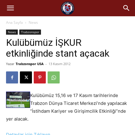
Ana Sayfa
News
News
Trabzonspor
Kulübümüz İŞKUR
etkinliğinde stant açacak
Yazar
Trabzonspor USA
-
13 Kasım 2012
Kulübümüz 15,16 ve 17 Kasım tarihlerinde
Trabzon Dünya Ticaret Merkezi’nde yapılacak
“İstihdam Kariyer ve Girişimcilik Etkinliği”nde
yer alacak.
Detaylar için Tıklayın