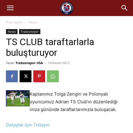
Ana Sayfa
News
News
Trabzonspor
TS CLUB taraftarlarla
buluşturuyor
Yazar
Trabzonspor USA
-
14 Kasım 2012
Kaptanımız Tolga Zengin ve Polonyalı
oyuncumuz Adrian TS Club’ın düzenlediği
imza gününde taraftarlarımızla buluşacak.
Detaylar için Tıklayın