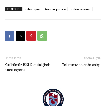
ETIKETLER
trabzonspor
trabzonspor usa
trabzonsporusa
Önceki İçerik
Sonraki İçerik
Kulübümüz İŞKUR etkinliğinde
Takımımız salonda çalıştı
stant açacak