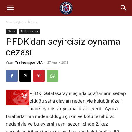
Ana Sayfa
News
News
Trabzonspor
PFDK'dan seyircisiz oynama
cezası
Yazar
Trabzonspor USA
-
27 Aralık 2012
PFDK, Galatasaray maçında taraftarların sebep
olduğu saha olayları nedeniyle kulübümüze 1
maç seyircisiz oynama cezası verdi. Ayrıca
taraftarlarının neden olduğu çirkin ve kötü tezahürat
nedeniyle ve bu eylemin aynı sezon içinde 2. kez
gerçekleştirilmesinden dolayı takdiren kulübümüze 60