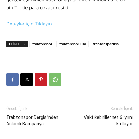
bin TL. de para cezası kesildi.
Detaylar için Tıklayın
ETIKETLER
trabzonspor
trabzonspor usa
trabzonsporusa
Önceki İçerik
Sonraki İçerik
Trabzonspor Dergisi’nden
Vakfıkebirliler.net 6. yılını
Anlamlı Kampanya
kutluyor