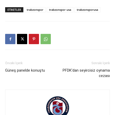
ETIKETLER
trabzonspor
trabzonspor usa
trabzonsporusa
Önceki İçerik
Sonraki İçerik
Güneş panelde konuştu
PFDK'dan seyircisiz oynama
cezası